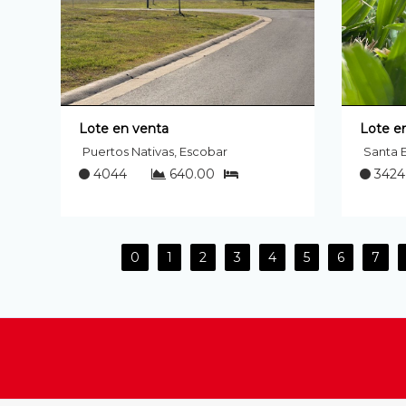
Lote en venta
Lote e
Puertos Nativas, Escobar
Santa E
4044
640.00
3424
0
1
2
3
4
5
6
7