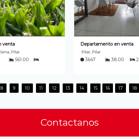
n venta
Departamento en venta
lena, Pilar
Pilar, Pilar
561.00
3647
38.00
2
8
9
10
11
12
13
14
15
16
17
18
Contactanos