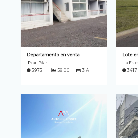
Departamento en venta
Lote e
Pilar, Pilar
La Estel
3975
59.00
3 A
3417