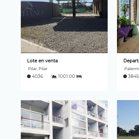
Lote en venta
Depart
Pilar, Pilar
Palerm
4036
1001.00
3845