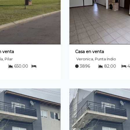
n venta
Casa en venta
a, Pilar
Veronica, Punta Indio
650.00
3896
82.00
4