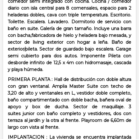
comedor semi integrado con cocina. Cocina
/ comedor
diario con isla central para 8 comensales, espacio para 2
heladeras dobles,
cava con triple temperatura. Escritorio.
Toilette. Escalera. Lavadero. Dormitorio de
servicio con
baño en suite. Galería de gran tamaño. Incluye una barra
con bacha,
fabricadora de hielo y heladera bajo mesada, y
sector de living exterior con hogar a
leña. Baño de
exterior/pileta. Sector de guardado bajo escalera. Garage
semi cubierto
para dos autos. Imponente Pileta con
desborde infinito de 12,5 x 4m con
hidromasaje, cascada
y playa húmeda.
PRIMERA PLANTA :
Hall de distribución con doble altura
con gran ventanal. Amplia Master Suite con techo
de
3,20 de alto y ventanales en L, vestidor doble completo,
baño compartimentado
con doble bacha, bañera oval de
apoyo y box de ducha. Sector de maquillaje. 3
suites
junior con baño completo y vestidores, dos con
terraza al jardín y la otra al frente.
Playroom de 6,60m de
largo con vista al frente.
IMPLANTACION :
La vivienda se encuentra implantada