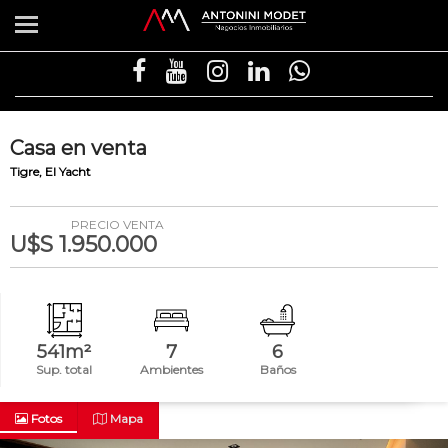
Casa
en
venta
Tigre
El Yacht
PRECIO VENTA
U$S 1.950.000
541m²
7
6
Sup. total
Ambientes
Baños
Fotos
Mapa