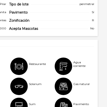
Pilar
Tipo de
lote
perimetral
anita
Pavimento
Sí
ntes
Zonificación
R
.000
Acepta Mascotas
No
Agua
Restaurante
corriente
Solarium
Gas natural
Sum
Pavimento