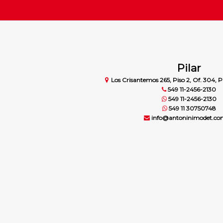
Pilar
Los Crisantemos 265, Piso 2, Of. 304, Pi
549 11-2456-2130
549 11-2456-2130
549 11 30750748
info@antoninimodet.co