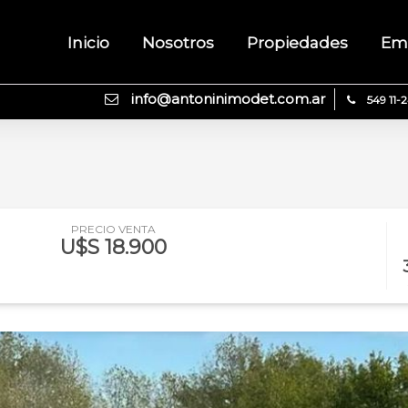
Inicio
Nosotros
Propiedades
Em
info@antoninimodet.com.ar
549 11-
PRECIO VENTA
U$S 18.900