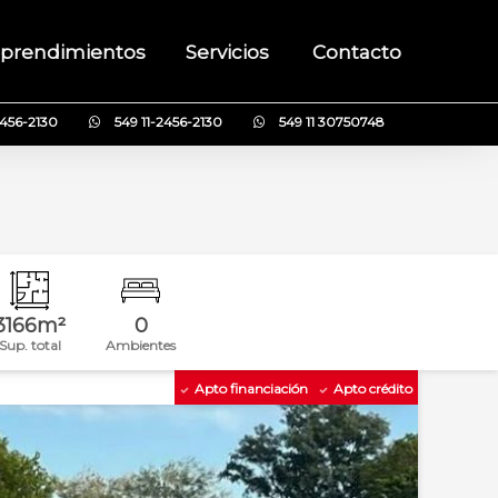
prendimientos
Servicios
Contacto
2456-2130
549 11-2456-2130
549 11 30750748
3166m²
0
Sup. total
Ambientes
Apto financiación
Apto crédito