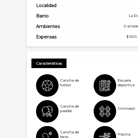
Localidad
Barrio
La R
Ambientes
0 ambie
Expensas
$ 500
Características
Cancha de
Escuela
futbol
deportiva
Cancha de
Gimnasio
paddle
Cancha de
Piscina
tenis