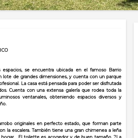
ICO
 espacios, se encuentra ubicada en el famoso Barrio
n lote de grandes dimensiones, y cuenta con un parque
ofesional. La casa está pensada para poder ser disfrutada
ados. Cuenta con una extensa galería que rodea toda la
luminosos ventanales, obteniendo espacios diversos y
año.
garrobo originales en perfecto estado, que forman parte
 con la escalera. También tiene una gran chimenea a leña
al hogar.
El toilette es acogedor y de buen tamaño. ?La