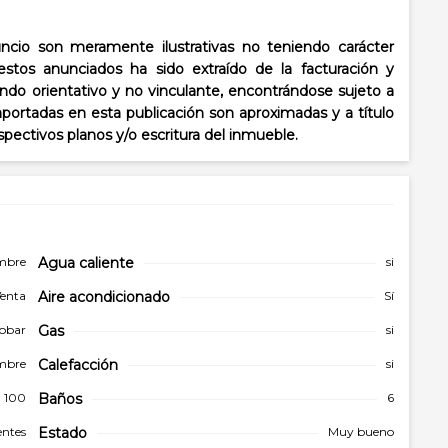
cio son meramente ilustrativas no teniendo carácter
stos anunciados ha sido extraído de la facturación y
ndo orientativo y no vinculante, encontrándose sujeto a
aportadas en esta publicación son aproximadas y a título
espectivos planos y/o escritura del inmueble.
embre
Agua caliente
si
enta
Aire acondicionado
Sí
obar
Gas
si
mbre
Calefacción
si
l 100
Baños
6
entes
Estado
Muy bueno