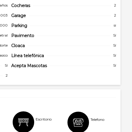
 años
Cocheras
2
2003
Garage
2
.000
Parking
si
etral
Pavimento
Sí
orte
Cloaca
Sí
asico
Línea telefónica
Sí
Sí
Acepta Mascotas
Sí
2
Escritorio
Telefono