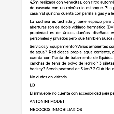
4,5m realizada con venecitas, con filtro autom
de cascada con un minúsculo estanque. ?La g
casa. ?El quincho cuenta con parrilla a gas y a
La cochera es techada y tiene espacio para d
aberturas son de doble vidriado hermético (DV
propiedad es de únicos dueños, diseñada es
personales y privados pero que también busca
Servicios y Equipamiento:?
Varios ambientes con
de agua.? Red cloacal propia, agua corriente, g
cuenta con Planta de tratamiento de líquidos ef
canchas de tenis de polvo de ladrillo.? 3 pilet
hockey.? Senda peatonal de 3 km.? 2 Club Hou
No dudes en visitarla.
LB
El inmueble no cuenta con accesibilidad para pe
ANTONINI MODET
NEGOCIOS INMOBILIARIOS