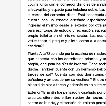
cocina junto con el comedor diario es de amp
a lavavajillas y espacio para heladera doble. L
la cocina del comedor diario. Está conectada a
cuenta con un espacio diseñado especialmen
ingresar al mismo desde el exterior por otra p
para escritorios de estudio y recreación, espac
propio toilette en el mismo sector.
Las dos o
vistas tanto al parque y pileta, como a la ent
escalera??
Planta Alta:?
Subiendo por la escalera de madera 
que conecta con los dormitorios principal y a
propia, ideal para los días de invierno. Tiene t
ducha. También cuenta con un hermoso balcón 
tardes de sol.? Cuenta con dos dormitorio
bañadera y ambos tienen su vestidor.? El otro
placard de piso a techo y además es en suite
Exterior:?
El jardín fue pensado y diseñado por p
circuitos diferentes e iluminación de noche. 
sector de huerta, y el tamaño del mismo permite