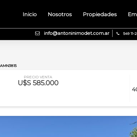
Inicio
Nosotros
Propiedades
Em
info@antoninimodet.com.ar
549 11-
AMN3815
PRECIO VENTA
U$S 585.000
4