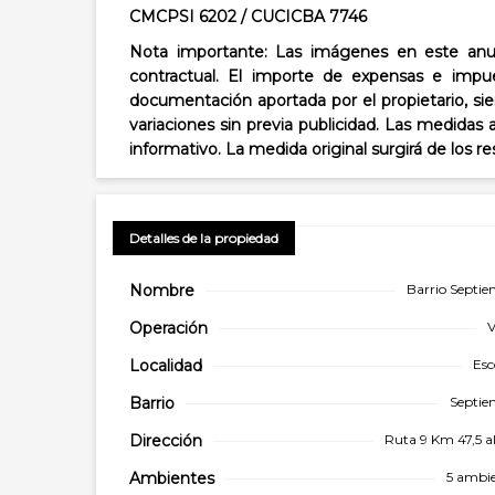
CMCPSI 6202 / CUCICBA 7746
Nota importante: Las imágenes en este anun
contractual. El importe de expensas e impue
documentación aportada por el propietario, sie
variaciones sin previa publicidad. Las medidas 
informativo. La medida original surgirá de los r
Detalles de la propiedad
Nombre
Barrio Septi
Operación
V
Localidad
Esc
Barrio
Septie
Dirección
Ruta 9 Km 47,5 a
Ambientes
5 ambi