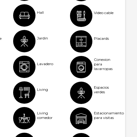
Hall
Video cable
Jardin
e
Placards
Conexion
Lavadero
para
lavarropas
Espacios
Living
verdes
Living
Estacionamiento
comedor
para visitas