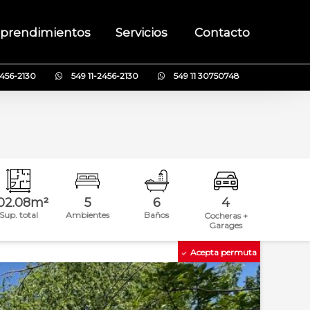
prendimientos
Servicios
Contacto
2456-2130
549 11-2456-2130
549 11 30750748
02.08m²
5
6
4
Sup. total
Ambientes
Baños
Cocheras +
Garages
Acepta permuta