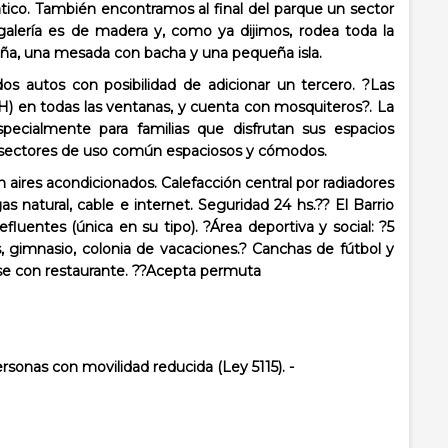
ático. También encontramos al final del parque un sector
alería es de madera y, como ya dijimos, rodea toda la
 leña, una mesada con bacha y una pequeña isla.
os autos con posibilidad de adicionar un tercero. ?Las
H) en todas las ventanas, y cuenta con mosquiteros?. La
pecialmente para familias que disfrutan sus espacios
 sectores de uso común espaciosos y cómodos.
 aires acondicionados. Calefacción central por radiadores
as natural, cable e internet. Seguridad 24 hs.?? El Barrio
luentes (única en su tipo). ?Área deportiva y social: ?5
as, gimnasio, colonia de vacaciones.? Canchas de fútbol y
se con restaurante. ??Acepta permuta
rsonas con movilidad reducida (Ley 5115). -