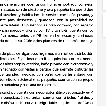
lias dimensiones, cuenta con horno empotrado, conexión
as mesadas son de silestone y una pequeña isla que divide
l lavadero y habitación de servicio con baño privado, y
te para despensa y guardado, con la posibilidad de
uerta lateral.
El playroom es muy cómodo, con espacio
io para juegos y sillones con TV, y también cuenta con su
ficinas/escritorios de PB tienen hermosas y luminosas
rada de la casa. ?Cómodos placares de recepción de bajo
de pisos de algarrobo, llegamos a un hall de distribución
dicionales.
Espacioso dormitorio principal con chimenea
echos altos amplio vestidor, baño privado con hidromasaje y
techado con vistas al parque que permite disfrutar las
s de grandes medidas con baño compartimentado con
 dormitorio adicional mas pequeño, cuenta con su propio
 con bañadera y mesada de mármol.
aisajista, y cuenta con riego automático sectorizado en 4
La parquización es única, cuenta con árboles frutales y
 disfrutar de una vista inigualable. La pileta es de 10m x