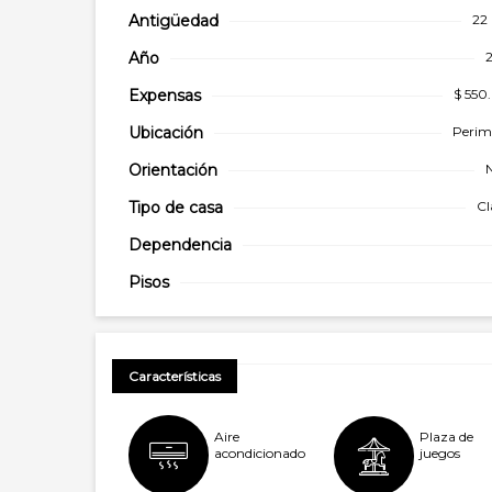
Antigüedad
22
Año
Expensas
$ 550
Ubicación
Perim
Orientación
N
Tipo de
casa
Cl
Dependencia
Pisos
Características
Aire
Plaza de
acondicionado
juegos