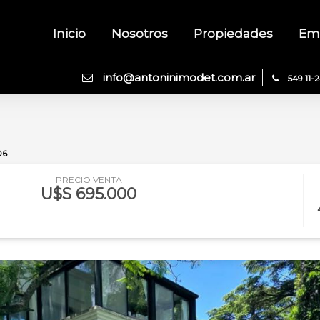
Inicio
Nosotros
Propiedades
Em
info@antoninimodet.com.ar
549 11-
06
PRECIO VENTA
U$S 695.000