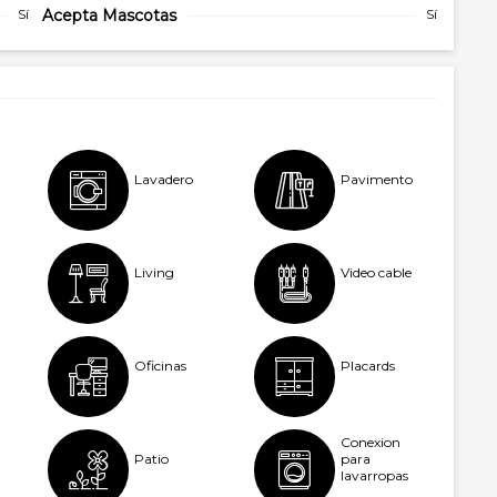
Sí
Acepta Mascotas
Sí
Lavadero
Pavimento
Living
Video cable
Oficinas
Placards
Conexion
Patio
para
lavarropas