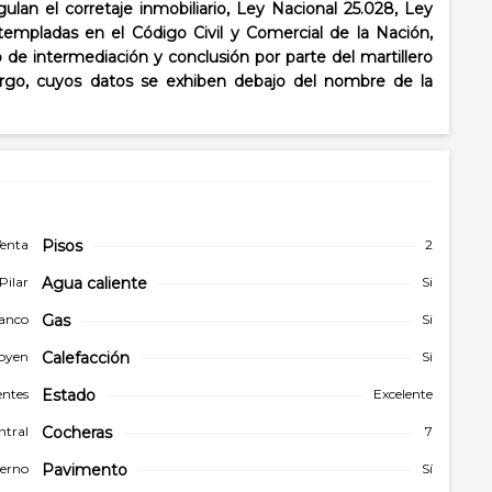
lan el corretaje inmobiliario, Ley Nacional 25.028, Ley
templadas en el Código Civil y Comercial de la Nación,
o de intermediación y conclusión por parte del martillero
cargo, cuyos datos se exhiben debajo del nombre de la
enta
Pisos
2
Pilar
Agua caliente
Si
ranco
Gas
Si
goyen
Calefacción
Si
ntes
Estado
Excelente
ntral
Cocheras
7
erno
Pavimento
Sí