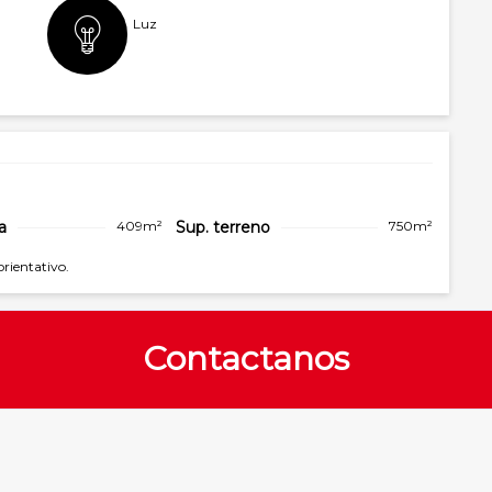
Luz
a
409m²
Sup. terreno
750m²
orientativo.
Contactanos