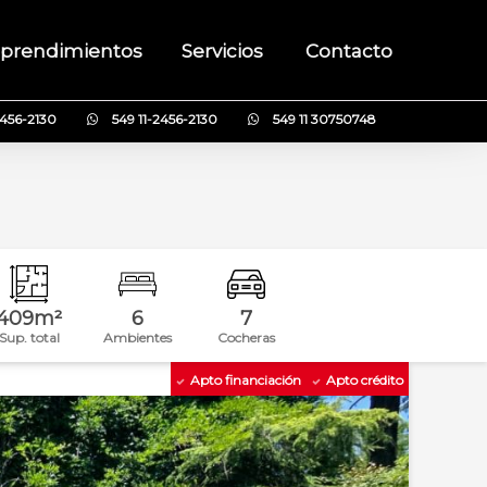
prendimientos
Servicios
Contacto
2456-2130
549 11-2456-2130
549 11 30750748
409m²
6
7
Sup. total
Ambientes
Cocheras
Apto financiación
Apto crédito