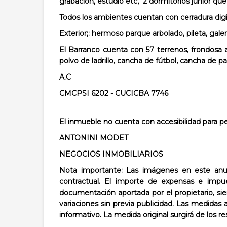
grabación, estudio etc, 2 dormitorios junior 
Todos los ambientes cuentan con cerradura digi
Exterior;:
hermoso parque arbolado, pileta, galería
El Barranco cuenta con 57 terrenos, frondosa 
polvo de ladrillo, cancha de fútbol, cancha de p
A.C
CMCPSI 6202 - CUCICBA 7746
El inmueble no cuenta con accesibilidad para pe
ANTONINI MODET
NEGOCIOS INMOBILIARIOS
Nota importante: Las imágenes en este anun
contractual. El importe de expensas e impue
documentación aportada por el propietario, sie
variaciones sin previa publicidad. Las medidas 
informativo. La medida original surgirá de los r