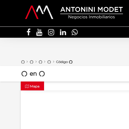
Código
en
Mapa