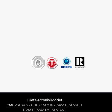
Julieta Antonini Modet
CMCPSI 6202 - CUCICBA 7746 Tomo I Folio 288
CPACF Tomo 87 Folio 0771