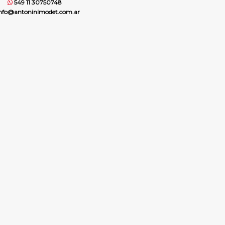
549 11 30750748
nfo@antoninimodet.com.ar