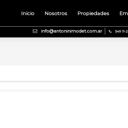
Inicio
Nosotros
Propiedades
Em
info@antoninimodet.com.ar
549 11-