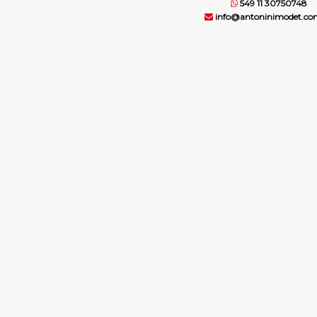
549 11 30750748
info@antoninimodet.co