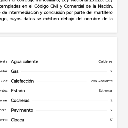
lan el corretaje inmobiliario, Ley Nacional 25.028, Ley
templadas en el Código Civil y Comercial de la Nación,
o de intermediación y conclusión por parte del martillero
cargo, cuyos datos se exhiben debajo del nombre de la
enta
Agua caliente
Calderea
Pilar
Gas
Si
 Golf
Calefacción
Losa Radiante
entes
Estado
Estrenar
renar
Cocheras
2
ntral
Pavimento
Sí
erno
Cloaca
Sí