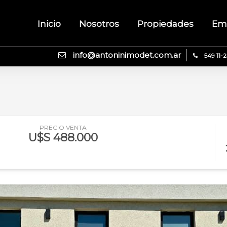
Inicio
Nosotros
Propiedades
Em
info@antoninimodet.com.ar
549 11-
PRECIO VENTA
U$S 488.000