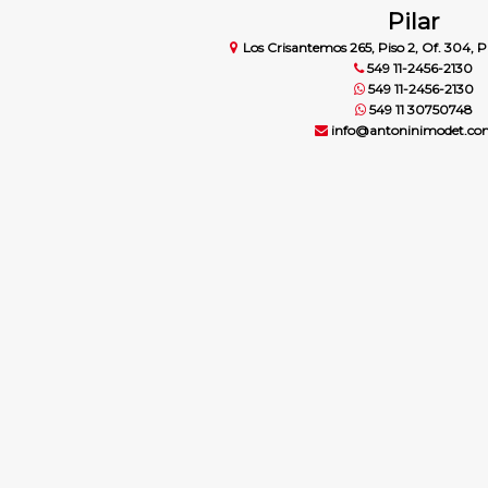
Pilar
Los Crisantemos 265, Piso 2, Of. 304, Pi
549 11-2456-2130
549 11-2456-2130
549 11 30750748
info@antoninimodet.co