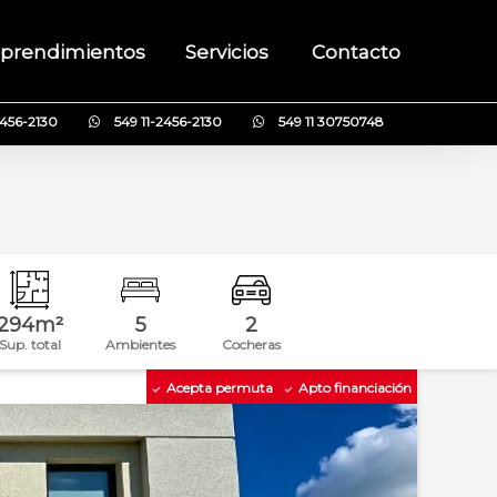
prendimientos
Servicios
Contacto
2456-2130
549 11-2456-2130
549 11 30750748
294m²
5
2
Sup. total
Ambientes
Cocheras
Acepta permuta
Apto financiación