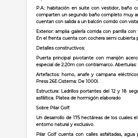
P.A.: habitación en suite con vestidor, baño
comparten un segundo baño completo muy ampl
cuentan con salida a un balcón corrido con vista
Exterior: amplia galería corrida con parrilla c
En el frenta cuenta con cochera semi cubierta p
Detalles constructivos:
Puerta principal pivotante con manijón acero
especial de 2.20m con contramarco. Aberturas
Artefactos: horno, anafe y campana eléctric
Press 26E.Cisterna: De 1000l.
Estructura: Ladrillos portantes del 12 y 18 s
asfáltica. Platea de hormigón elaborado
Sobre Pilar Golf:
Un desarrollo de 175 hectáreas de los cuales e
entorno natural y exclusivo.
Pilar Golf cuenta con calles asfaltadas, agua 