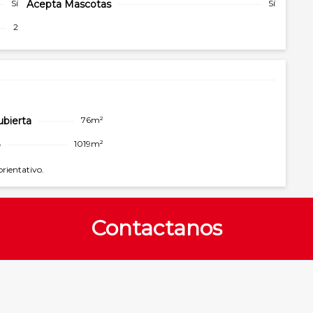
Sí
Acepta Mascotas
Sí
2
ubierta
76m²
o
1019m²
orientativo.
Contactanos