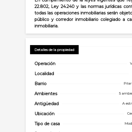
En cumplimiento de la leyes vigentes que regu
22.802, Ley 24.240 y las normas jurídicas con
todas las operaciones inmobiliarias serán objet
público y corredor inmobiliario colegiado a 
inmobiliaria.
Detalles de la propiedad
Operación
V
Localidad
Barrio
Pilar
Ambientes
5 ambi
Antigüedad
A est
Ubicación
Ce
Tipo de
casa
Mod