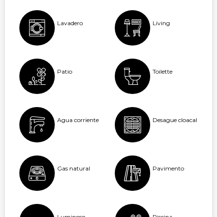
Lavadero
Living
Patio
Toilette
Agua corriente
Desague cloacal
Gas natural
Pavimento
Luminoso
Piscina