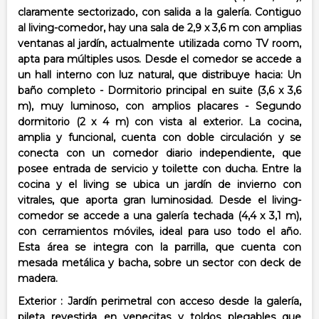
claramente sectorizado, con salida a la galería. Contiguo
al living-comedor, hay una sala de 2,9 x 3,6 m con amplias
ventanas al jardín, actualmente utilizada como TV room,
apta para múltiples usos.
Desde el comedor se accede a
un hall interno con luz natural, que distribuye hacia:
Un
baño completo -
Dormitorio principal en suite (3,6 x 3,6
m), muy luminoso, con amplios placares -
Segundo
dormitorio (2 x 4 m) con vista al exterior.
La cocina,
amplia y funcional, cuenta con doble circulación y se
conecta con un comedor diario independiente, que
posee entrada de servicio y toilette con ducha.
Entre la
cocina y el living se ubica un jardín de invierno con
vitrales, que aporta gran luminosidad.
Desde el living-
comedor se accede a una galería techada (4,4 x 3,1 m),
con cerramientos móviles, ideal para uso todo el año.
Esta área se integra con la parrilla, que cuenta con
mesada metálica y bacha, sobre un sector con deck de
madera.
Exterior :
Jardín perimetral con acceso desde la galería,
pileta revestida en venecitas y toldos plegables que