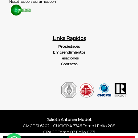
Nosotros colaboramos con
Links Rapidos
Propiedades
Emprendimientos
Tasaciones
Contacto
Julieta Antonini Modet
CMCPSI 6202 - CUCICBA 7746 Tomo I Folio 288
CPACF Tomo 87 Folio 0771