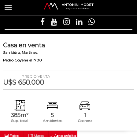
Casa
en
venta
San Isidro
Martinez
Pedro Goyena al 1700
PRECIO VENTA
U$S 650.000
385m²
5
1
Sup. total
Ambientes
Cochera
Fotos
Mapa
Apto crédito