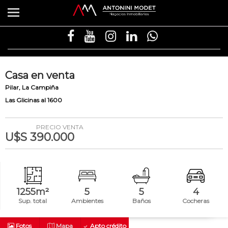
Casa
en
venta
Pilar
La Campiña
Las Glicinas al 1600
PRECIO VENTA
U$S 390.000
1255m²
5
5
4
Sup. total
Ambientes
Baños
Cocheras
Fotos
Mapa
Apto crédito