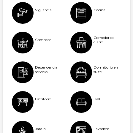
Vigilancia
Cocina
Comedor de
Comedor
diario
Dependencia
Dormitorio en
servicio
suite
Escritorio
Hall
Jardin
Lavadero