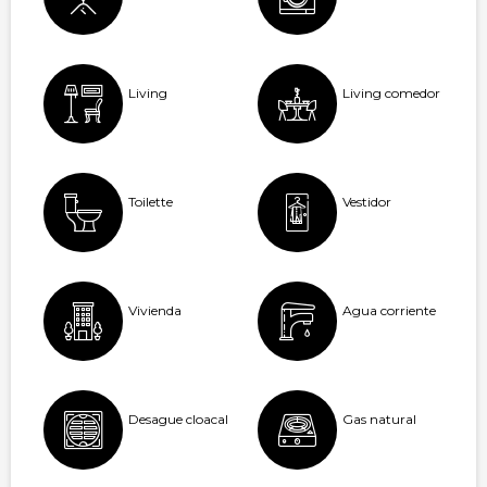
Living
Living comedor
Toilette
Vestidor
Vivienda
Agua corriente
Desague cloacal
Gas natural